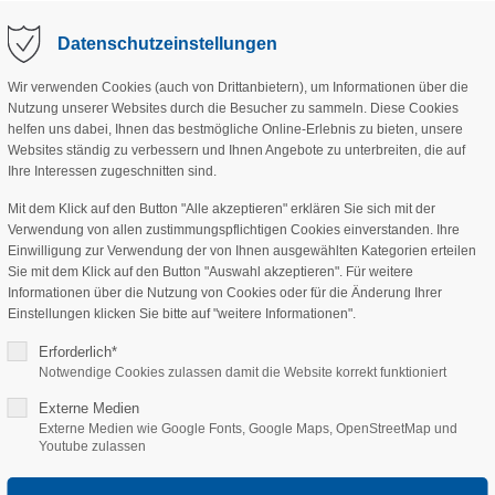
Datenschutzeinstellungen
Wir verwenden Cookies (auch von Drittanbietern), um Informationen über die
Nutzung unserer Websites durch die Besucher zu sammeln. Diese Cookies
ANGEBOT
VEREIN
PROJEKTE
SPE
helfen uns dabei, Ihnen das bestmögliche Online-Erlebnis zu bieten, unsere
Websites ständig zu verbessern und Ihnen Angebote zu unterbreiten, die auf
Ihre Interessen zugeschnitten sind.
Mit dem Klick auf den Button "Alle akzeptieren" erklären Sie sich mit der
Verwendung von allen zustimmungspflichtigen Cookies einverstanden. Ihre
Einwilligung zur Verwendung der von Ihnen ausgewählten Kategorien erteilen
Sie mit dem Klick auf den Button "Auswahl akzeptieren". Für weitere
ls reine Produktionsflächen oder Mittel
Informationen über die Nutzung von Cookies oder für die Änderung Ihrer
Einstellungen klicken Sie bitte auf "weitere Informationen".
u können. Sie sind Lebens- und
Erforderlich*
nd Wildtiere. Sie sind für die
Notwendige Cookies zulassen damit die Website korrekt funktioniert
rer Heimat maßgeblich und immer auch
Externe Medien
n.
Externe Medien wie Google Fonts, Google Maps, OpenStreetMap und
Youtube zulassen
nen von landwirtschaftlichen Flächen