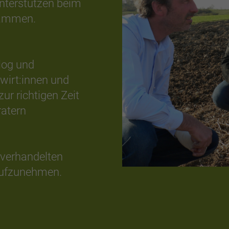
nterstützen beim
rammen.
log und
irt:innen und
ur richtigen Zeit
ratern
 verhandelten
aufzunehmen.