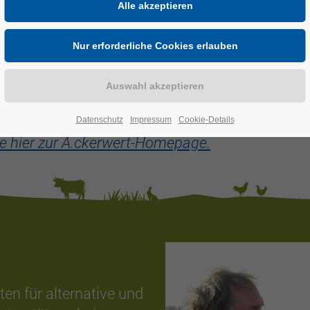
ür eine nachhaltige Landnutzung
rekter, echter und guter Kooperation
nze rechnung verändert sich, wenn
 um Bodenfruchtbarkeit, Artenvielfalt,
ntwortung und lebendige Beziehungen
Datenschutz
Impressum
Cookie-Details
e hier zur A.ckerwert-Homepage.
en für alternative und