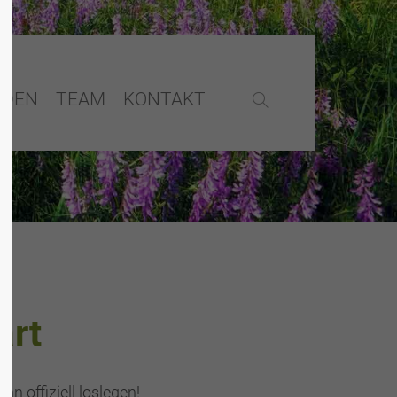
NDEN
TEAM
KONTAKT
art
n offiziell loslegen!